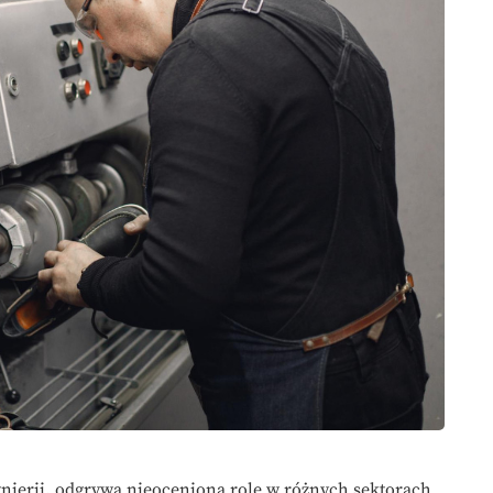
ynierii, odgrywa nieocenioną rolę w różnych sektorach