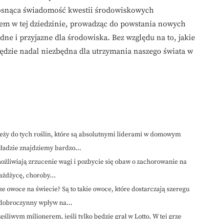
rosnąca świadomość kwestii środowiskowych
m w tej dziedzinie, prowadząc do powstania nowych
dne i przyjazne dla środowiska. Bez względu na to, jakie
będzie nadal niezbędna dla utrzymania naszego świata w
eży do tych roślin, które są absolutnymi liderami w domowym
ładzie znajdziemy bardzo...
ożliwiają zrzucenie wagi i pozbycie się obaw o zachorowanie na
ażdżycę, choroby...
ze owoce na świecie? Są to takie owoce, które dostarczają szeregu
 dobroczynny wpływ na...
śliwym milionerem, jeśli tylko będzie grał w Lotto. W tej grze