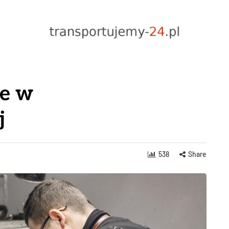
je w
j
538
Share