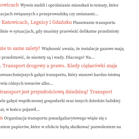
towicach
Wywóz mebli i opróżnianie mieszkań to tematy, które
tuacjach związanych z przeprowadzką czy zmianami...
w Katowicach, Legnicy i Gdańsku
Planowanie transportu
gólnie w sytuacjach, gdy musimy przewieźć delikatne przedmioty
ie to same zalety?
Większość uważa, że instalacje gazowe mają
 przedstawić, że niestety są i wady. Dlaczego? Na...
. Transport drogowy a prawo. Kiedy ciężarówki maja
owszechniejszych gałęzi transportu, który stanowi bardzo istotną
zewóz różnych towarów albo...
transport jest przyszłościową dziedziną? Transport
iele gałęzi współczesnej gospodarki oraz innych dziedzin ludzkiej
at, w końcu pojawił...
rm
Organizacja transportu ponadgabarytowego wiąże się z
niem papierów, które w efekcie będą skutkować pozwoleniem na