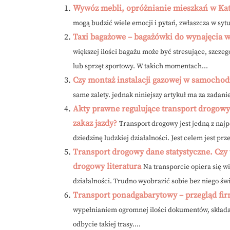
Wywóz mebli, opróżnianie mieszkań w Ka
mogą budzić wiele emocji i pytań, zwłaszcza w sy
Taxi bagażowe – bagażówki do wynajęcia 
większej ilości bagażu może być stresujące, szcze
lub sprzęt sportowy. W takich momentach...
Czy montaż instalacji gazowej w samochodz
same zalety. jednak niniejszy artykuł ma za zadanie
Akty prawne regulujące transport drogowy
zakaz jazdy?
Transport drogowy jest jedną z najp
dziedzinę ludzkiej działalności. Jest celem jest pr
Transport drogowy dane statystyczne. Czy 
drogowy literatura
Na transporcie opiera się w
działalności. Trudno wyobrazić sobie bez niego świ
Transport ponadgabarytowy – przegląd fi
wypełnianiem ogromnej ilości dokumentów, składa
odbycie takiej trasy....