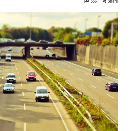
536
Share