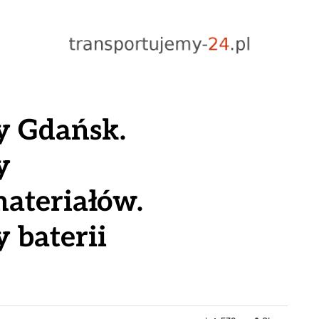
y Gdańsk.
y
ateriałów.
 baterii